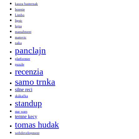
kauza basternak
lezenie
Limbo
lipsic
lujza
manažment
matovic
naka
panclajn
platformer
puzzle
recenzia
samo trnka
silne reci
skákačka
standup
star wars
temne kecy
tomas hudak
webdevelopment