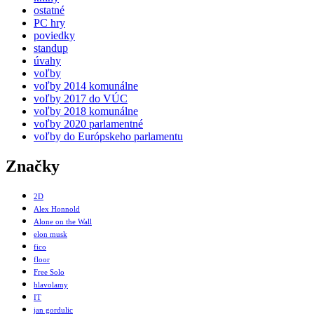
ostatné
PC hry
poviedky
standup
úvahy
voľby
voľby 2014 komunálne
voľby 2017 do VÚC
voľby 2018 komunálne
voľby 2020 parlamentné
voľby do Európskeho parlamentu
Značky
2D
Alex Honnold
Alone on the Wall
elon musk
fico
floor
Free Solo
hlavolamy
IT
jan gordulic