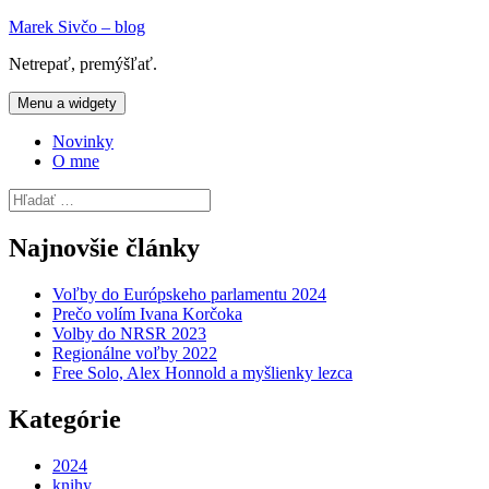
Preskočiť
Marek Sivčo – blog
na
Netrepať, premýšľať.
obsah
Menu a widgety
Novinky
O mne
Hľadať:
Najnovšie články
Voľby do Európskeho parlamentu 2024
Prečo volím Ivana Korčoka
Volby do NRSR 2023
Regionálne voľby 2022
Free Solo, Alex Honnold a myšlienky lezca
Kategórie
2024
knihy